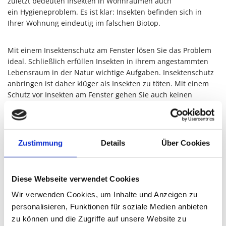
zuletzt bedeuten Insekten in Wohnräumen auch
ein Hygieneproblem. Es ist klar: Insekten befinden sich in
Ihrer Wohnung eindeutig im falschen Biotop.
Mit einem Insektenschutz am Fenster lösen Sie das Problem
ideal. Schließlich erfüllen Insekten in ihrem angestammten
Lebensraum in der Natur wichtige Aufgaben. Insektenschutz
anbringen ist daher klüger als Insekten zu töten. Mit einem
Schutz vor Insekten am Fenster gehen Sie auch keinen
ästhetischen Kompromiss ein, denn moderner Insektenschutz
für das Fenster ist weitaus mehr als ein simples Fliegengitter.
Er passt sich harmonisch an praktisch alle Architekturstile an.
Sie können unter mehreren Varianten wählen.
Zustimmung
Details
Über Cookies
Egal, was für ein Format und welche Maße Ihre Fenster
haben: Bei der Dennis Bode und Ursula Bode GbR
Diese Webseite verwendet Cookies
bekommen Sie Ihren individuellen Insektenschutz nach Maß.
Wir verwenden Cookies, um Inhalte und Anzeigen zu
Selbst für Dachfenster, Drehfenster oder Pendelfenster gibt
personalisieren, Funktionen für soziale Medien anbieten
es den geeigneten Schutz. Das Material der Schutzgitter ist so
zu können und die Zugriffe auf unsere Website zu
fein, dass es die Sicht nach außen nicht beeinträchtigt.