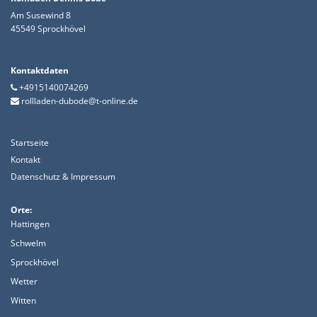
Am Susewind 8
45549 Sprockhövel
Kontaktdaten
+4915140074269

rollladen-dubode@t-online.de

Startseite
Kontakt
Datenschutz & Impressum
Orte:
Hattingen
Schwelm
Sprockhövel
Wetter
Witten