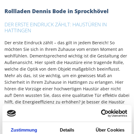
Rollladen Dennis Bode in Sprockhövel
DER ERSTE EINDRUCK ZÄHLT: HAUSTÜREN IN
HATTINGEN
Der erste Eindruck zählt – das gilt in jedem Bereich! So
möchten Sie sich in Ihrem Zuhause vom ersten Moment an
wohlfühlen. Dementsprechend wichtig ist die Gestaltung der
Außenansicht. Hier spielt die Haustüre eine tragende Rolle,
welche die Optik von dem Objekt maßgeblich beeinflusst.
Mehr als das, ist sie wichtig, um ein gewisses Maß an
Sicherheit in Ihrem Zuhause in Hattingen zu erlangen. Hier
hören die Vorzüge einer hochwertigen Haustür aber nicht
auf! Denn wussten Sie, dass eine qualitative Tür effektiv dabei
hilft, die Energieeffizienz zu erhöhen? Je besser die Haustür
nämlich dämmt, desto weniger Außenluft gelangt in Ihr
Zuhause. Dementsprechend kann das Raumklima besser
reguliert werden und Sie sparen sich Bares. Es wird also
höchste Zeit für eine Haustür, die Freude macht! An dieser
Zustimmung
Details
Über Cookies